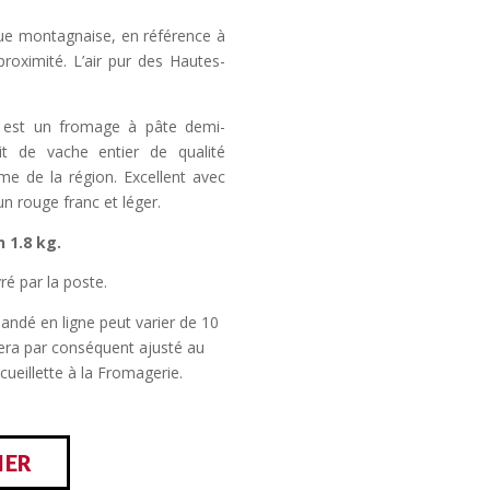
gue montagnaise, en référence à
 proximité. L’air pur des Hautes-
e est un fromage à pâte demi-
it de vache entier de qualité
me de la région. Excellent avec
n rouge franc et léger.
 1.8 kg.
vré par la poste.
ndé en ligne peut varier de 10
sera par conséquent ajusté au
cueillette à la Fromagerie.
IER