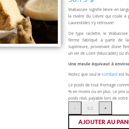
Wabassee signifie lièvre en lan
la rivière du Lièvre qui coule à
Laurentides s’y retrouve!
De type raclette, le Wabasse
ferme fabriqué à partir de la
supérieure, provenant d’une fer
un vin de Loire (Muscadet) ou d’u
Une meule équivaut à environ
Notez que seul le
tortillard
est li
Le poids de tout fromage comma
% en moins ou en plus. Le prix 
poids réel, payable lors de votre 
AJOUTER AU PAN