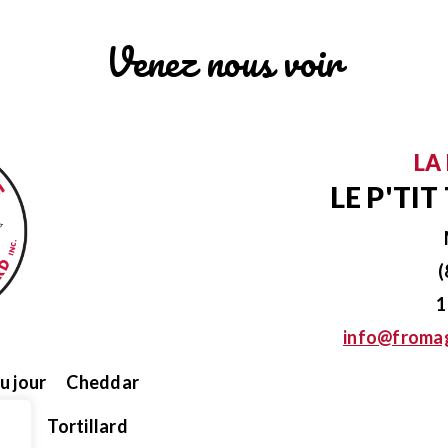
Venez nous voir
LA
LE P'TI
(
1
info@fromag
u jour
Cheddar
eur
Tortillard