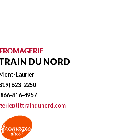
 FROMAGERIE
T TRAIN DU NORD
Mont-Laurier
819) 623-2250
 866-816-4957
erieptittraindunord.com