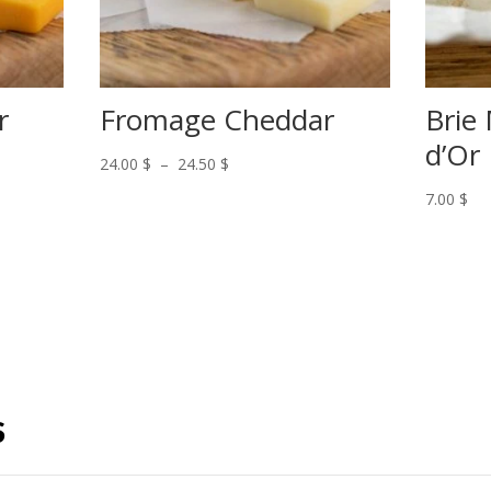
r
Fromage Cheddar
Brie
d’Or
Plage
24.00
$
–
24.50
$
de
7.00
$
prix :
24.00 $
à
24.50 $
S