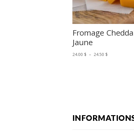
Fromage Chedda
Jaune
Plage
24.00
$
–
24.50
$
de
prix :
24.00 $
à
24.50 $
INFORMATION