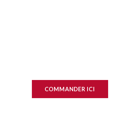
LE TORTILLARD
aintenant livré par la poste
COMMANDER ICI