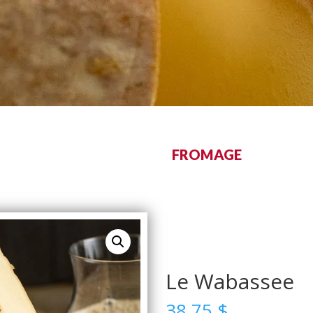
FROMAGE
Le Wabassee
38.75
$