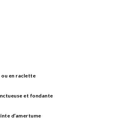
n ou en raclette
 onctueuse et fondante
pointe d’amertume