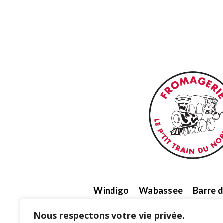
Windigo
Wabassee
Barre d
Brie de Mont-Laurier
Voyag
Nous respectons votre vie privée.